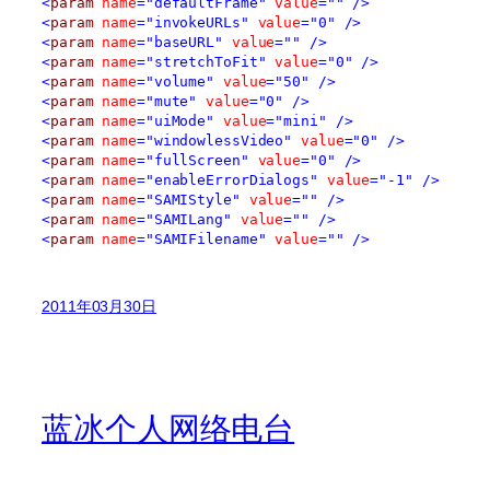
<
param
name
="defaultFrame"
value
=""
/>
<
param
name
="invokeURLs"
value
="0"
/>
<
param
name
="baseURL"
value
=""
/>
<
param
name
="stretchToFit"
value
="0"
/>
<
param
name
="volume"
value
="50"
/>
<
param
name
="mute"
value
="0"
/>
<
param
name
="uiMode"
value
="mini"
/>
<
param
name
="windowlessVideo"
value
="0"
/>
<
param
name
="fullScreen"
value
="0"
/>
<
param
name
="enableErrorDialogs"
value
="-1"
/>
<
param
name
="SAMIStyle"
value
=""
/>
<
param
name
="SAMILang"
value
=""
/>
<
param
name
="SAMIFilename"
value
=""
/>
2011年03月30日
蓝冰个人网络电台