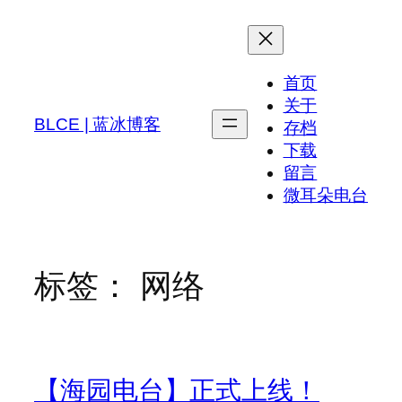
跳
至
内
首页
容
关于
BLCE | 蓝冰博客
存档
下载
留言
微耳朵电台
标签：
网络
【海园电台】正式上线！