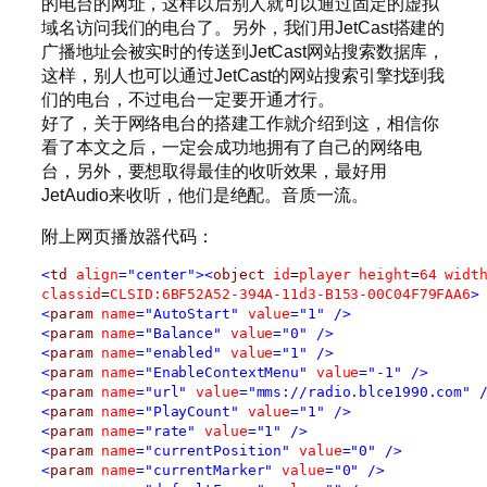
的电台的网址，这样以后别人就可以通过固定的虚拟
域名访问我们的电台了。另外，我们用JetCast搭建的
广播地址会被实时的传送到JetCast网站搜索数据库，
这样，别人也可以通过JetCast的网站搜索引擎找到我
们的电台，不过电台一定要开通才行。
好了，关于网络电台的搭建工作就介绍到这，相信你
看了本文之后，一定会成功地拥有了自己的网络电
台，另外，要想取得最佳的收听效果，最好用
JetAudio来收听，他们是绝配。音质一流。
附上网页播放器代码：
<
td
align
="center"
><
object
id
=
player
height
=
64
widt
classid
=
CLSID:6BF52A52-394A-11d3-B153-00C04F79FAA6
>
<
param
name
="AutoStart"
value
="1"
/>
<
param
name
="Balance"
value
="0"
/>
<
param
name
="enabled"
value
="1"
/>
<
param
name
="EnableContextMenu"
value
="-1"
/>
<
param
name
="url"
value
="mms://radio.blce1990.com"
<
param
name
="PlayCount"
value
="1"
/>
<
param
name
="rate"
value
="1"
/>
<
param
name
="currentPosition"
value
="0"
/>
<
param
name
="currentMarker"
value
="0"
/>