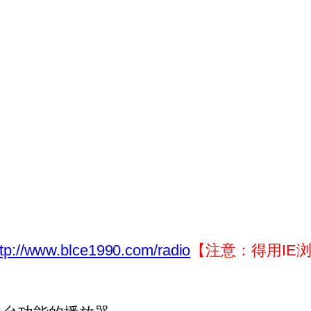
ttp://www.blce1990.com/radio
【注意：得用IE