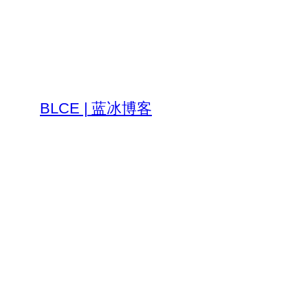
跳
至
内
容
BLCE | 蓝冰博客