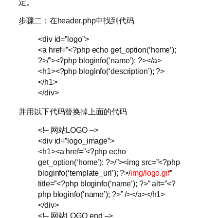
定。
步骤二：在header.php中找到代码
<div id=”logo”>
<a href=”<?php echo get_option(‘home’);
?>/”><?php bloginfo(‘name’); ?></a>
<h1><?php bloginfo(‘description’); ?>
</h1>
</div>
并用以下代码替换掉上面的代码
<!– 网站LOGO –>
<div id=”logo_image”>
<h1><a href=”<?php echo
get_option(‘home’); ?>/”><img src=”<?php
bloginfo(‘template_url’); ?>/
img/logo.gif
”
title=”<?php bloginfo(‘name’); ?>” alt=”<?
php bloginfo(‘name’); ?>” /></a></h1>
</div>
<!– 网站LOGO end –>