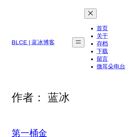
跳
至
内
首页
容
关于
BLCE | 蓝冰博客
存档
下载
留言
微耳朵电台
作者：
蓝冰
第一桶金