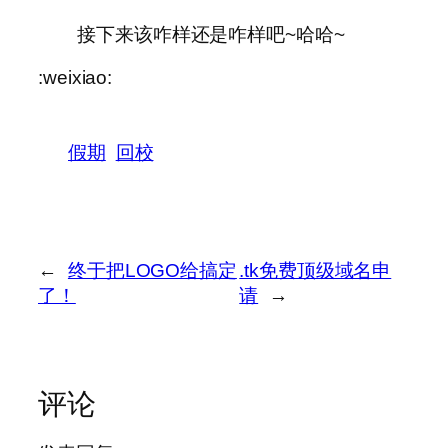
接下来该咋样还是咋样吧~哈哈~
:weixiao:
假期
回校
←
终于把LOGO给搞定
.tk免费顶级域名申
了！
请
→
评论