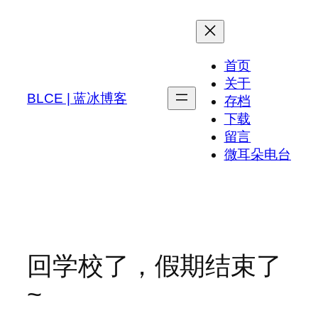
跳
至
内
首页
容
关于
BLCE | 蓝冰博客
存档
下载
留言
微耳朵电台
回学校了，假期结束了
~