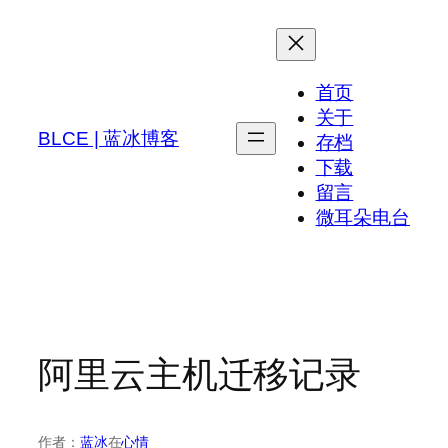
跳
至
内
首页
容
关于
BLCE | 蓝冰博客
存档
下载
留言
微耳朵电台
阿里云主机迁移记录
作者：
蓝冰
在
心情