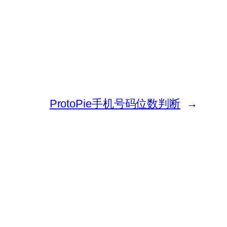
ProtoPie手机号码位数判断
→