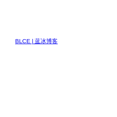
跳
至
内
容
BLCE | 蓝冰博客