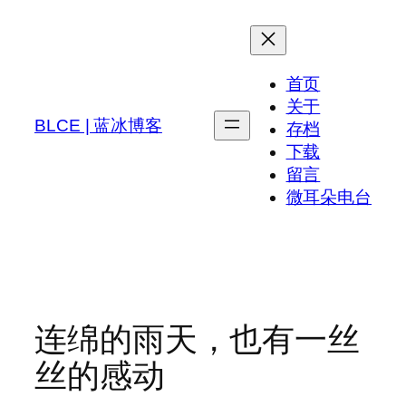
跳
至
内
首页
容
关于
BLCE | 蓝冰博客
存档
下载
留言
微耳朵电台
连绵的雨天，也有一丝
丝的感动