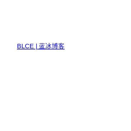
跳
至
内
容
BLCE | 蓝冰博客