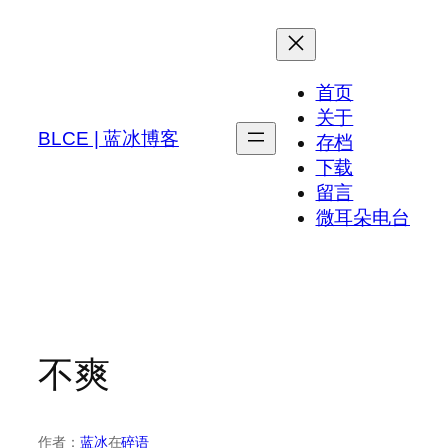
跳
至
内
首页
容
关于
BLCE | 蓝冰博客
存档
下载
留言
微耳朵电台
不爽
作者：
蓝冰
在
碎语