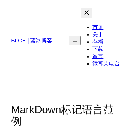
跳
至
内
首页
容
关于
BLCE | 蓝冰博客
存档
下载
留言
微耳朵电台
MarkDown标记语言范
例