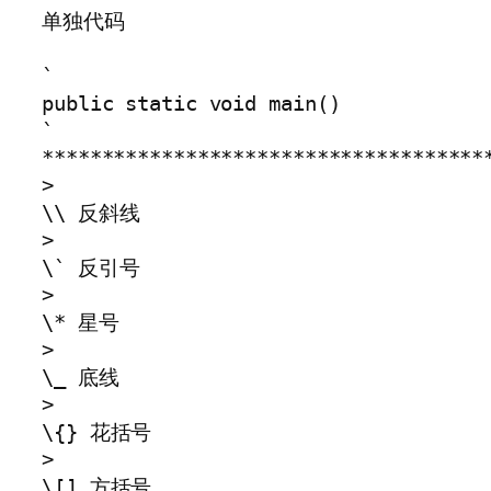
单独代码

`

public static void main()

`

**************************************
>

\\ 反斜线

>

\` 反引号

>

\* 星号

>

\_ 底线

>

\{} 花括号

>

\[] 方括号
