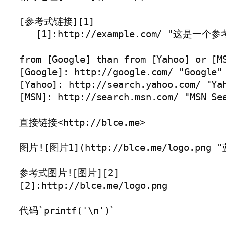
[参考式链接][1]

   [1]:http://example.com/ "这是一个
from [Google] than from [Yahoo] or [MS
[Google]: http://google.com/ "Google"

[Yahoo]: http://search.yahoo.com/ "Yah
[MSN]: http://search.msn.com/ "MSN Sea
直接链接<http://blce.me>

图片![图片1](http://blce.me/logo.png 
参考式图片![图片][2]

[2]:http://blce.me/logo.png

代码`printf('\n')`
