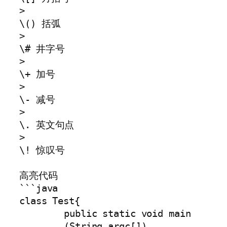
>

\() 括弧

>

\# 井字号

>

\+ 加号

>

\- 减号

>

\. 英文句点

>

\! 惊叹号

高亮代码

```java

class Test{

	public static void main

	(String argc[])
