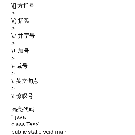
\[] 方括号
>
\() 括弧
>
\# 井字号
>
\+ 加号
>
\- 减号
>
\. 英文句点
>
\! 惊叹号
高亮代码
“`java
class Test{
public static void main