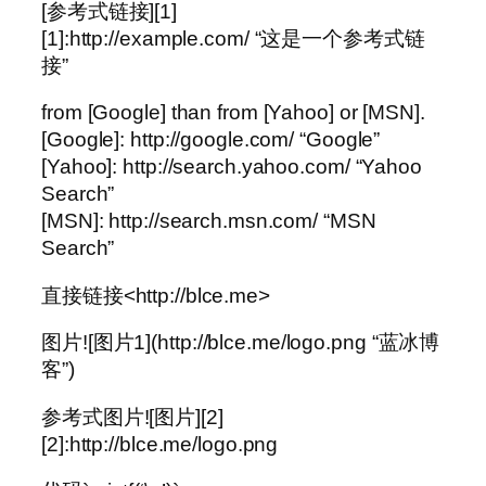
[参考式链接][1]
[1]:http://example.com/ “这是一个参考式链
接”
from [Google] than from [Yahoo] or [MSN].
[Google]: http://google.com/ “Google”
[Yahoo]: http://search.yahoo.com/ “Yahoo
Search”
[MSN]: http://search.msn.com/ “MSN
Search”
直接链接<http://blce.me>
图片![图片1](http://blce.me/logo.png “蓝冰博
客”)
参考式图片![图片][2]
[2]:http://blce.me/logo.png