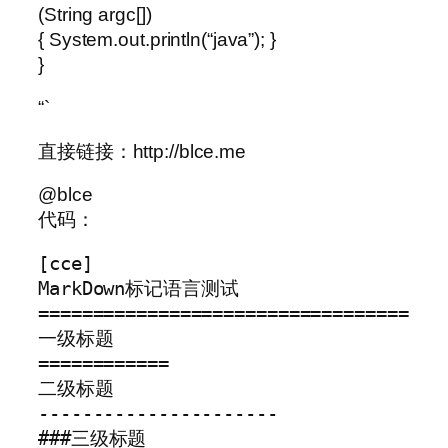
(String argc[])
{ System.out.println(“java”); }
}
“`
直接链接：http://blce.me
@blce
代码：
[cce]

MarkDown标记语言测试

==================================

一级标题

============

二级标题

----------------------

###三级标题
