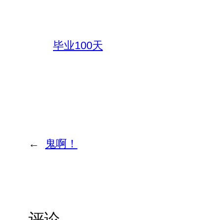
毕业100天
←
鬼啊！
评论