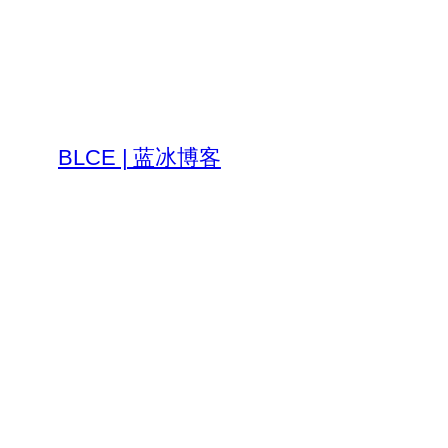
跳
至
内
容
BLCE | 蓝冰博客