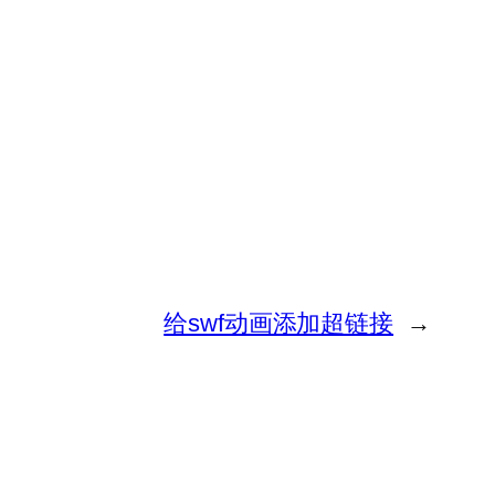
给swf动画添加超链接
→