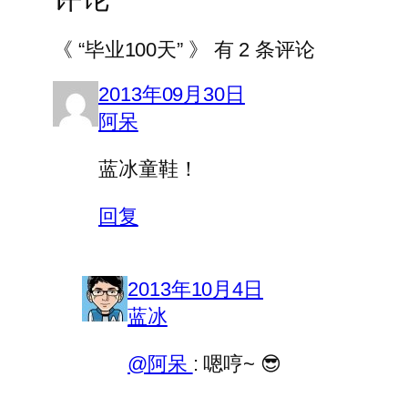
《 “毕业100天” 》 有 2 条评论
2013年09月30日
阿呆
蓝冰童鞋！
回复
2013年10月4日
蓝冰
@阿呆
: 嗯哼~ 😎