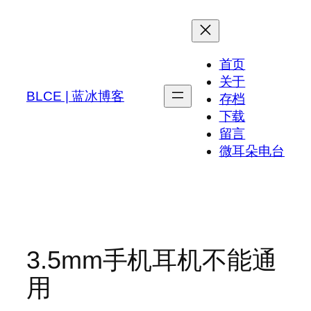
跳
至
内
首页
容
关于
BLCE | 蓝冰博客
存档
下载
留言
微耳朵电台
3.5mm手机耳机不能通
用