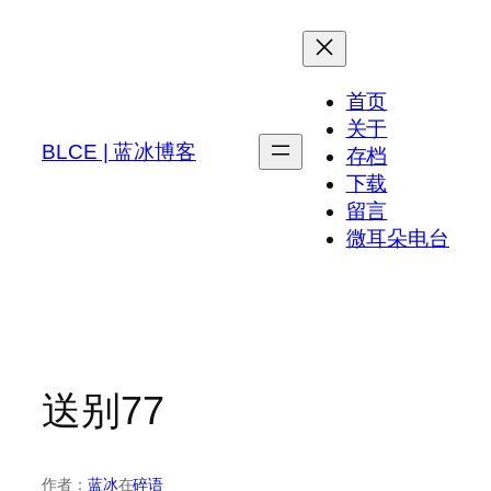
跳
至
内
首页
容
关于
BLCE | 蓝冰博客
存档
下载
留言
微耳朵电台
送别77
作者：
蓝冰
在
碎语