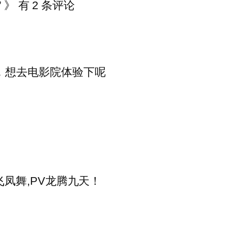
》 有 2 条评论
，想去电影院体验下呢
凤舞,PV龙腾九天！