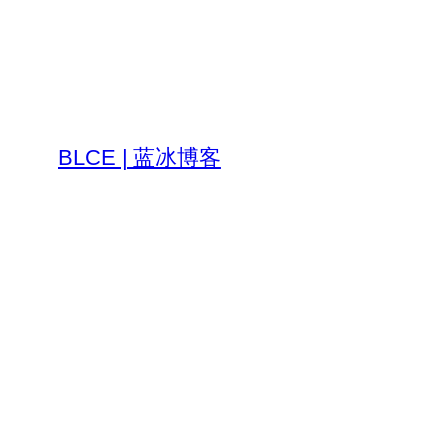
跳
至
内
容
BLCE | 蓝冰博客