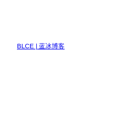
跳
至
内
容
BLCE | 蓝冰博客