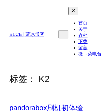
跳
至
内
首页
容
关于
BLCE | 蓝冰博客
存档
下载
留言
微耳朵电台
标签：
K2
pandorabox刷机初体验