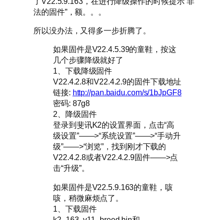
了V22.5.9.163，在进行降级操作的时候提示“非
法的固件”，额。。。
所以没办法，又得多一步折腾了。
如果固件是V22.4.5.39的童鞋，按这
几个步骤降级就好了
1、下载降级固件
V22.4.2.8和V22.4.2.9的固件下载地址
链接:
http://pan.baidu.com/s/1bJpGF8
密码: 87g8
2、降级固件
登录到斐讯K2的设置界面，点击“高
级设置”——>“系统设置”——>“手动升
级”——>“浏览”，找到刚才下载的
V22.4.2.8或者V22.4.2.9固件——>点
击“升级”。
如果固件是V22.5.9.163的童鞋，咳
咳，稍微麻烦点了。
1、下载固件
k2_163_v11_breed.bin和