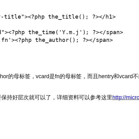
-title"><?php the_title(); ?></h1>

ed、author的母标签，vcard是fn的母标签，而且hentry
要保持好层次就可以了，详细资料可以参考这里
http://micr