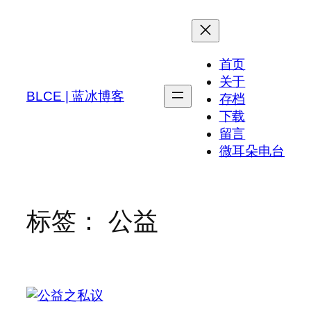
跳
至
内
首页
容
关于
BLCE | 蓝冰博客
存档
下载
留言
微耳朵电台
标签：
公益