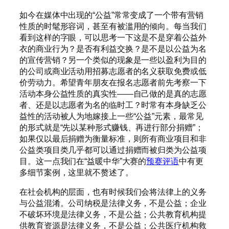
如今在媒体中出现的“公益”常常变成了一个带有营销
性质的时髦形容词，甚至有被滥用的倾向。每当我们
看到这样的字眼，可以思考一下这是不是穿着公益外
衣的商业行为？是否有利益交换？是不是以公益为名
的宣传营销？另一个类似的现象是一些以盈利为目的
的公司或商业活动用招募志愿者的名义获取免费或低
价劳动力。希望青年朋友在报名志愿者前先考察一下
活动本身公益性质的真实性——自己做的是真的志愿
者、还是以志愿者为名的临时工？时常有本身缺乏公
益性的活动被人为地嫁接上一些“公益”元素，最常见
的形式就是“先以某种形式赚钱、再进行部分捐赠”；
如果仅以最后捐赠为衡量标准，则所有商业项目和非
公益类项目类几乎都可以通过捐赠而被归类为公益项
目。这一点我们在“益暖中华”大赛的
预赛评语
中有更
多细节案例，这里就不赘述了。
在社会机构的层面，也有时候我们会将法律上的义务
与公益混淆。公司纳税是法律义务，不是公益；企业
不破坏环境是法律义务，不是公益；公共教育机构提
供教育资源是法律义务，不是公益；公共医疗机构救