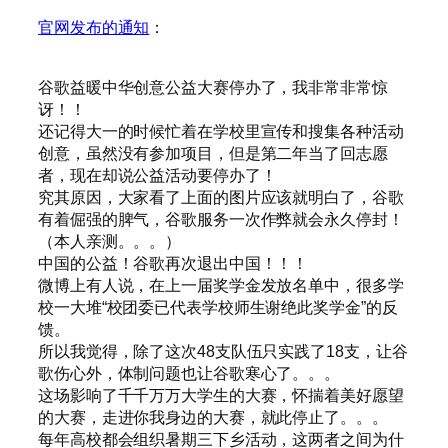
官网发布的通知
：
谷歌益暖中华创意公益大赛停办了，我非常非常惊
讶！！
还记得大一的时候忙着在学校里宣传和搜集各种活动
创意，虽然没有参加项目，但是第二年当了回志愿
者，现在却说公益活动要停办了！
究其原因，大家看了上面的图片应该就明白了，谷歌
有着倔强的脾气，谷歌服务一次作弊就会永久停封！
（本人亲测。。。）
中国的公益！谷歌再次退出中国！！！
微博上有人说，在上一届奖学金发放名单中，很多学
校一大堆“校团委已代表学校师生谢绝此奖学金”的反
馈。
所以我觉得，除了这次48支队伍只实践了18支，让谷
歌伤心外，体制问题也让谷歌寒心了。。。
这场影响了千千万万大学生的大赛，怀揣着美好愿望
的大赛，走进你我身边的大赛，就此停止了。。。
每年高校都会组织暑期三下乡活动，这两者之间为什