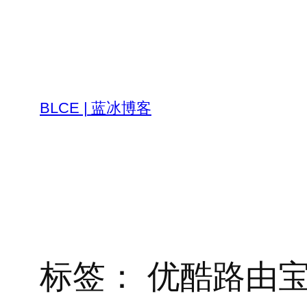
跳
至
内
容
BLCE | 蓝冰博客
标签：
优酷路由