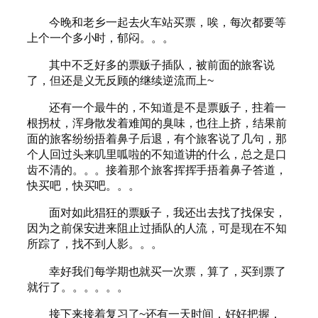
今晚和老乡一起去火车站买票，唉，每次都要等
上个一个多小时，郁闷。。。
其中不乏好多的票贩子插队，被前面的旅客说
了，但还是义无反顾的继续逆流而上~
还有一个最牛的，不知道是不是票贩子，拄着一
根拐杖，浑身散发着难闻的臭味，也往上挤，结果前
面的旅客纷纷捂着鼻子后退，有个旅客说了几句，那
个人回过头来叽里呱啦的不知道讲的什么，总之是口
齿不清的。。。接着那个旅客挥挥手捂着鼻子答道，
快买吧，快买吧。。。
面对如此猖狂的票贩子，我还出去找了找保安，
因为之前保安进来阻止过插队的人流，可是现在不知
所踪了，找不到人影。。。
幸好我们每学期也就买一次票，算了，买到票了
就行了。。。。。。
接下来接着复习了~还有一天时间，好好把握，