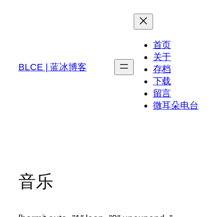
跳
至
内
首页
容
关于
BLCE | 蓝冰博客
存档
下载
留言
微耳朵电台
音乐